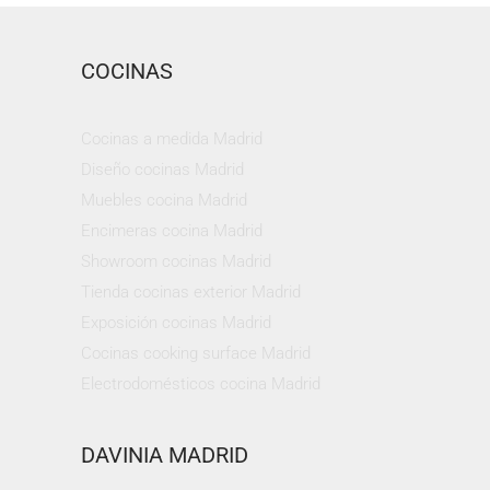
COCINAS
Cocinas a medida Madrid
Diseño cocinas Madrid
Muebles cocina Madrid
Encimeras cocina Madrid
Showroom cocinas Madrid
Tienda cocinas exterior Madrid
Exposición cocinas Madrid
Cocinas cooking surface Madrid
Electrodomésticos cocina Madrid
DAVINIA MADRID