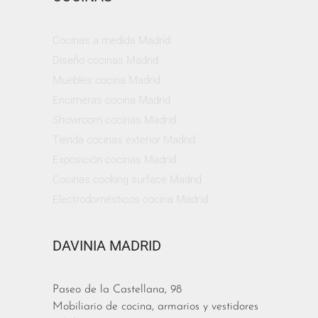
Cocinas a medida Madrid
Diseño cocinas Madrid
Muebles cocina Madrid
Encimeras cocina Madrid
Showroom cocinas Madrid
Tienda cocinas exterior Madrid
Exposición cocinas Madrid
Cocinas cooking surface Madrid
Electrodomésticos cocina Madrid
DAVINIA MADRID
Paseo de la Castellana, 98
Mobiliario de cocina, armarios y vestidores