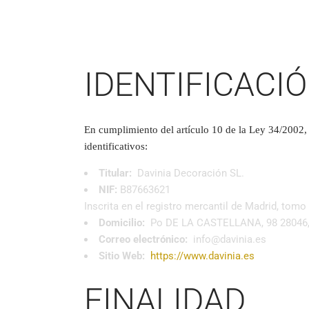
IDENTIFICACIÓ
En cumplimiento del artículo 10 de la Ley 34/2002, 
identificativos:
Titular:
Davinia Decoración SL.
NIF:
B87663621
Inscrita en el registro mercantil de Madrid, tomo 
Domicilio:
Po DE LA CASTELLANA, 98 28046, 
Correo electrónico:
info@davinia.es
Sitio Web:
https://www.davinia.es
FINALIDAD