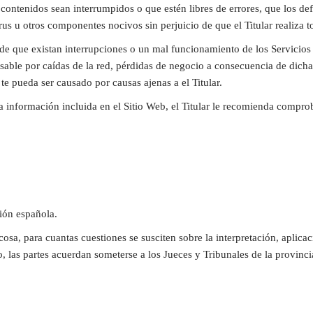
o contenidos sean interrumpidos o que estén libres de errores, que los def
rus u otros componentes nocivos sin perjuicio de que el Titular realiza to
 de que existan interrupciones o un mal funcionamiento de los Servicios
nsable por caídas de la red, pérdidas de negocio a consecuencia de dich
 te pueda ser causado por causas ajenas a el Titular.
 información incluida en el Sitio Web, el Titular le recomienda comprob
ción española.
sa, para cuantas cuestiones se susciten sobre la interpretación, aplica
, las partes acuerdan someterse a los Jueces y Tribunales de la provinc