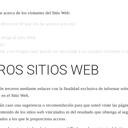
n acerca de los visitantes del Sitio Web:
dirección IP que les da acceso a la red.
dirige al sitio Web.
ón.
a, y en ningún caso puede ser asociada a un Usuario concreto e id
ROS SITIOS WEB
de terceros mediante enlaces con la finalidad exclusiva de informar sobr
 en el Sitio Web.
ún caso una sugerencia o recomendación para que usted visite las página
contenido de los sitios web vinculados ni del resultado que obtenga al se
lados a los que le proporciona acceso.