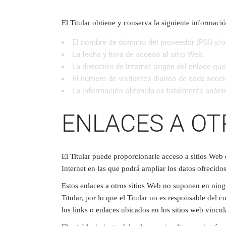
El Titular obtiene y conserva la siguiente informació
El nombre de dominio del proveedor (PSI) y/o 
La fecha y hora de acceso al sitio Web.
La dirección de Internet origen del enlace que 
El número de visitantes diarios de cada secci
La información obtenida es totalmente anónim
ENLACES A OT
El Titular puede proporcionarle acceso a sitios Web 
Internet en las que podrá ampliar los datos ofrecidos
Estos enlaces a otros sitios Web no suponen en ning
Titular, por lo que el Titular no es responsable del 
los links o enlaces ubicados en los sitios web vincu