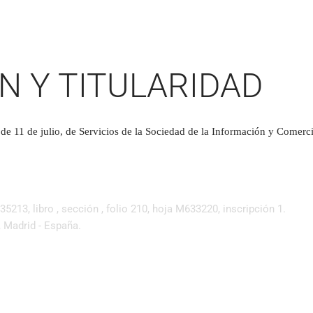
N Y TITULARIDAD
de 11 de julio, de Servicios de la Sociedad de la Información y Comercio
35213, libro , sección , folio 210, hoja M633220, inscripción 1.
Madrid - España.