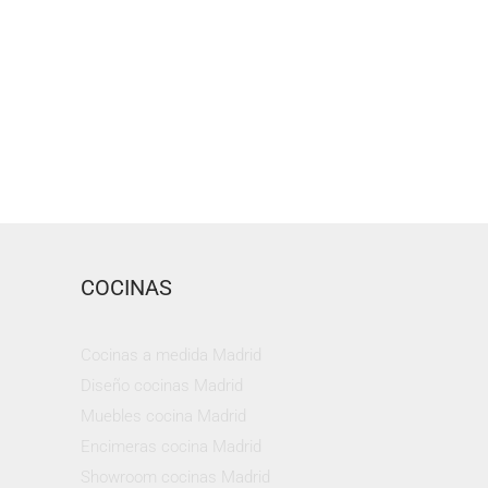
COCINAS
Cocinas a medida Madrid
Diseño cocinas Madrid
Muebles cocina Madrid
Encimeras cocina Madrid
Showroom cocinas Madrid