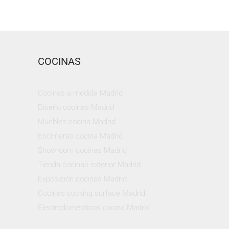
COCINAS
Cocinas a medida Madrid
Diseño cocinas Madrid
Muebles cocina Madrid
Encimeras cocina Madrid
Showroom cocinas Madrid
Tienda cocinas exterior Madrid
Exposición cocinas Madrid
Cocinas cooking surface Madrid
Electrodomésticos cocina Madrid