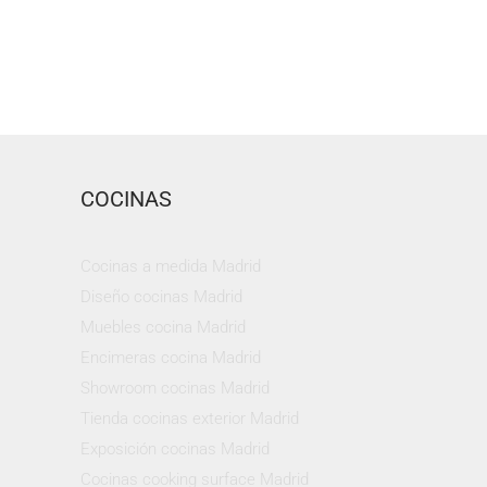
COCINAS
Cocinas a medida Madrid
Diseño cocinas Madrid
Muebles cocina Madrid
Encimeras cocina Madrid
Showroom cocinas Madrid
Tienda cocinas exterior Madrid
Exposición cocinas Madrid
Cocinas cooking surface Madrid