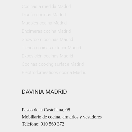
Cocinas a medida Madrid
Diseño cocinas Madrid
Muebles cocina Madrid
Encimeras cocina Madrid
Showroom cocinas Madrid
Tienda cocinas exterior Madrid
Exposición cocinas Madrid
Cocinas cooking surface Madrid
Electrodomésticos cocina Madrid
DAVINIA MADRID
Paseo de la Castellana, 98
Mobiliario de cocina, armarios y vestidores
Teléfono: 910 569 372