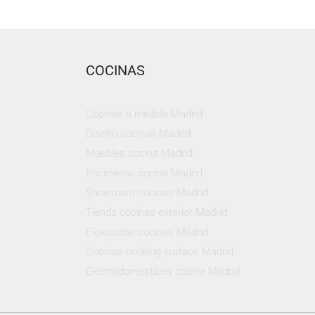
COCINAS
Cocinas a medida Madrid
Diseño cocinas Madrid
Muebles cocina Madrid
Encimeras cocina Madrid
Showroom cocinas Madrid
Tienda cocinas exterior Madrid
Exposición cocinas Madrid
Cocinas cooking surface Madrid
Electrodomésticos cocina Madrid