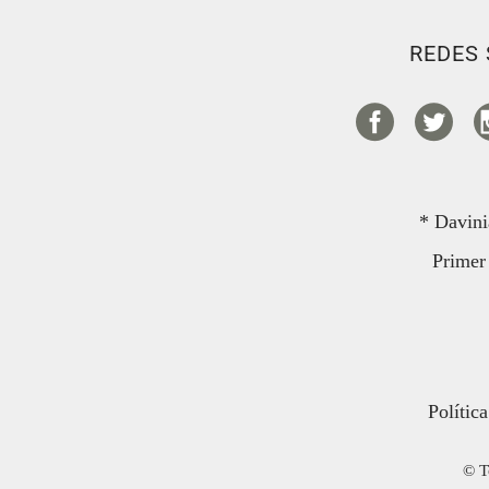
REDES 
* Davini
Primer 
Polític
© T