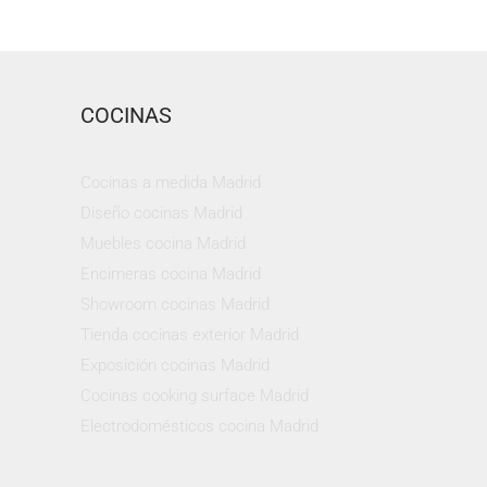
COCINAS
Cocinas a medida Madrid
Diseño cocinas Madrid
Muebles cocina Madrid
Encimeras cocina Madrid
Showroom cocinas Madrid
Tienda cocinas exterior Madrid
Exposición cocinas Madrid
Cocinas cooking surface Madrid
Electrodomésticos cocina Madrid