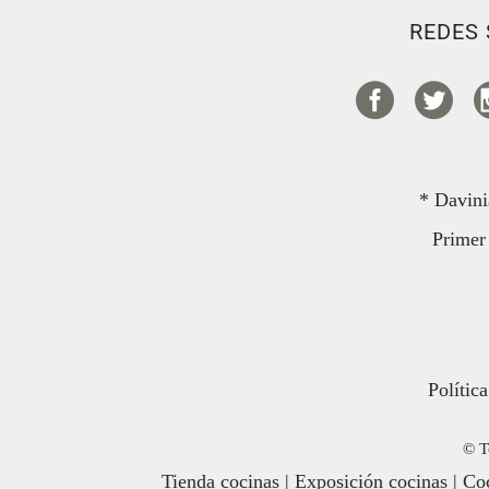
REDES 
* Davini
Primer 
Polític
© T
Tienda cocinas
|
Exposición cocinas
|
Coc