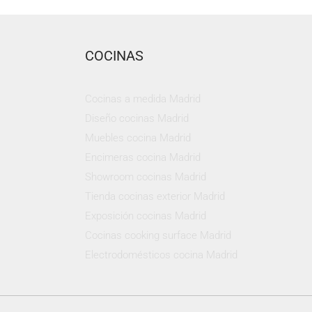
COCINAS
Cocinas a medida Madrid
Diseño cocinas Madrid
Muebles cocina Madrid
Encimeras cocina Madrid
Showroom cocinas Madrid
Tienda cocinas exterior Madrid
Exposición cocinas Madrid
Cocinas cooking surface Madrid
Electrodomésticos cocina Madrid