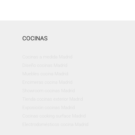
COCINAS
Cocinas a medida Madrid
Diseño cocinas Madrid
Muebles cocina Madrid
Encimeras cocina Madrid
Showroom cocinas Madrid
Tienda cocinas exterior Madrid
Exposición cocinas Madrid
Cocinas cooking surface Madrid
Electrodomésticos cocina Madrid