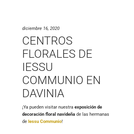
diciembre 16, 2020
CENTROS
FLORALES DE
IESSU
COMMUNIO EN
DAVINIA
¡Ya pueden visitar nuestra
exposición de
decoración floral navideña
de las hermanas
de
Iessu Communio
!