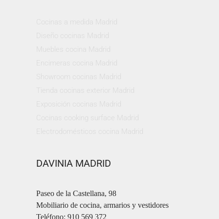
Cocinas a medida Madrid
Diseño cocinas Madrid
Muebles cocina Madrid
Encimeras cocina Madrid
Showroom cocinas Madrid
Tienda cocinas exterior Madrid
Exposición cocinas Madrid
Cocinas cooking surface Madrid
Electrodomésticos cocina Madrid
DAVINIA MADRID
Paseo de la Castellana, 98
Mobiliario de cocina, armarios y vestidores
Teléfono: 910 569 372