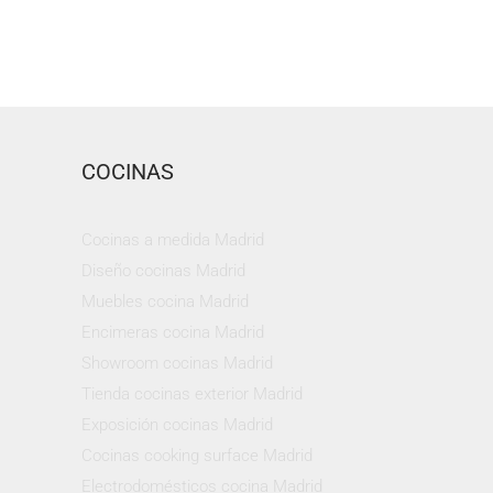
COCINAS
Cocinas a medida Madrid
Diseño cocinas Madrid
Muebles cocina Madrid
Encimeras cocina Madrid
Showroom cocinas Madrid
Tienda cocinas exterior Madrid
Exposición cocinas Madrid
Cocinas cooking surface Madrid
Electrodomésticos cocina Madrid