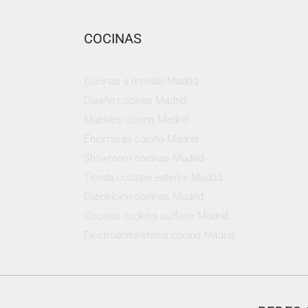
COCINAS
Cocinas a medida Madrid
Diseño cocinas Madrid
Muebles cocina Madrid
Encimeras cocina Madrid
Showroom cocinas Madrid
Tienda cocinas exterior Madrid
Exposición cocinas Madrid
Cocinas cooking surface Madrid
Electrodomésticos cocina Madrid