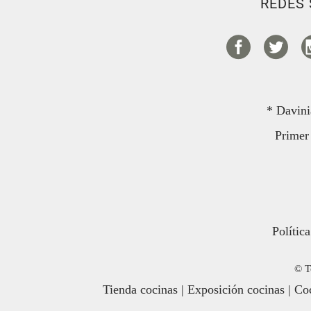
REDES 
* Davini
Primer 
Polític
© T
Tienda cocinas
|
Exposición cocinas
|
Coc