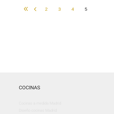
2
3
4
5
COCINAS
Cocinas a medida Madrid
Diseño cocinas Madrid