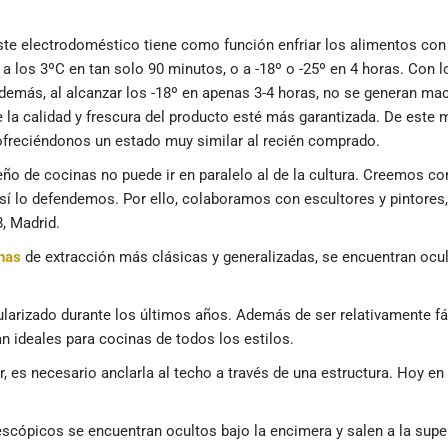
te electrodoméstico tiene como función enfriar los alimentos con 
a los 3ºC en tan solo 90 minutos, o a -18º o -25º en 4 horas. Con 
demás, al alcanzar los -18º en apenas 3-4 horas, no se generan mac
e la calidad y frescura del producto esté más garantizada. De est
 ofreciéndonos un estado muy similar al recién comprado.
ño de cocinas no puede ir en paralelo al de la cultura. Creemos co
así lo defendemos. Por ello, colaboramos con escultores y pintores
, Madrid.
nas
de extracción más clásicas y generalizadas, se encuentran ocult
arizado durante los últimos años. Además de ser relativamente fác
an ideales para cocinas de todos los estilos.
r, es necesario anclarla al techo a través de una estructura. Hoy 
scópicos se encuentran ocultos bajo la encimera y salen a la supe