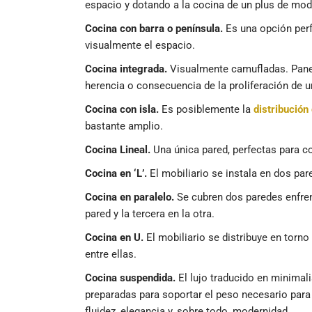
espacio y dotando a la cocina de un plus de mod
Cocina con barra o península.
Es una opción perfe
visualmente el espacio.
Cocina integrada.
Visualmente camufladas. Panel
herencia o consecuencia de la proliferación de 
Cocina con isla.
Es posiblemente la
distribución
bastante amplio.
Cocina Lineal.
Una única pared, perfectas para co
Cocina en ‘L’.
El mobiliario se instala en dos pare
Cocina en paralelo.
Se cubren dos paredes enfren
pared y la tercera en la otra.
Cocina en U.
El mobiliario se distribuye en torn
entre ellas.
Cocina suspendida.
El lujo traducido en minimal
preparadas para soportar el peso necesario par
fluidez, elegancia y, sobre todo, modernidad.